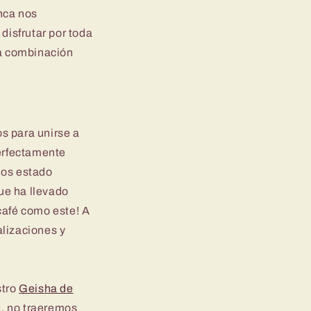
nca nos
isfrutar por toda
la combinación
s para unirse a
erfectamente
mos estado
ue ha llevado
café como este! A
lizaciones y
stro
Geisha de
e, no traeremos