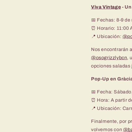
Viva Vintage
- Un
📅
Fechas:
8-9 de
⏰
Horario:
11:00 
📍
Ubicación:
@po
Nos encontrarán a
@osogrizzlybcn
, 
opciones saladas j
Pop-Up en Gràci
📅
Fecha:
Sábado,
⏰
Hora:
A partir 
📍
Ubicación:
Carr
Finalmente, por p
volvemos con
@ba