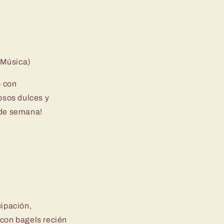
a Música)
o con
osos dulces y
n de semana!
ipación,
 con bagels recién