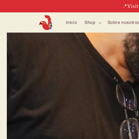
Ir
📍Visi
directamente
al contenido
Inicio
Shop
Sobre nosotro