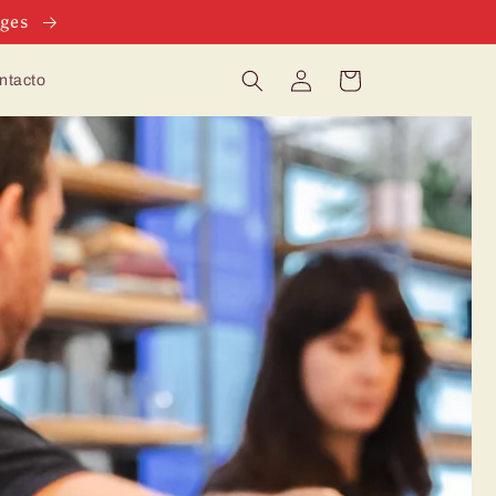
tges
Iniciar
Carrito
ntacto
sesión