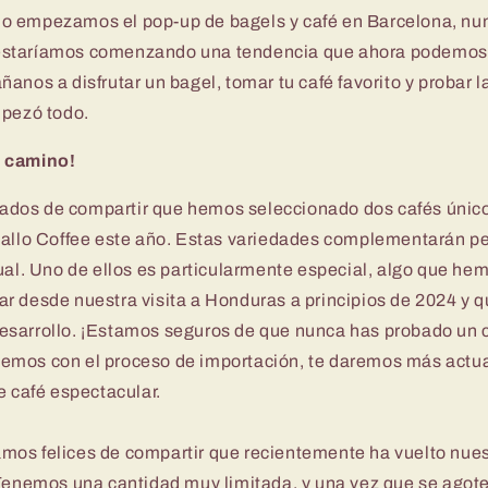
o empezamos el pop-up de bagels y café en Barcelona, nu
staríamos comenzando una tendencia que ahora podemos d
anos a disfrutar un bagel, tomar tu café favorito y probar 
mpezó todo.
 camino!
os de compartir que hemos seleccionado dos cafés único
Gallo Coffee este año. Estas variedades complementarán p
ual. Uno de ellos es particularmente especial, algo que he
r desde nuestra visita a Honduras a principios de 2024 y q
sarrollo. ¡Estamos seguros de que nunca has probado un 
mos con el proceso de importación, te daremos más actua
e café espectacular.
os felices de compartir que recientemente ha vuelto nue
Tenemos una cantidad muy limitada, y una vez que se agot